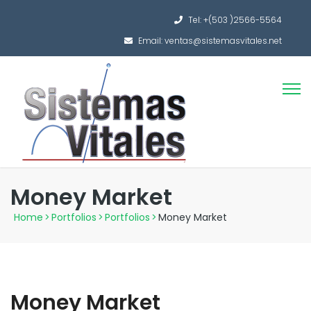
Tel: +(503 )2566-5564
Email: ventas@sistemasvitales.net
Money Market
Home
>
Portfolios
>
Portfolios
>
Money Market
Money Market